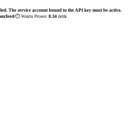
bled. The service account bound to the API key must be active.
om/feed/
⏱️ Waktu Proses:
8.34
detik