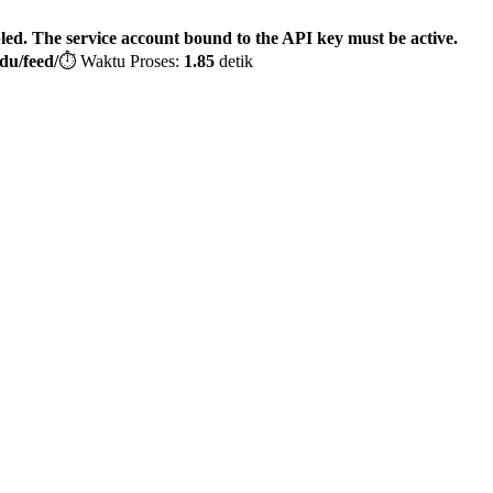
bled. The service account bound to the API key must be active.
du/feed/
⏱️ Waktu Proses:
1.85
detik